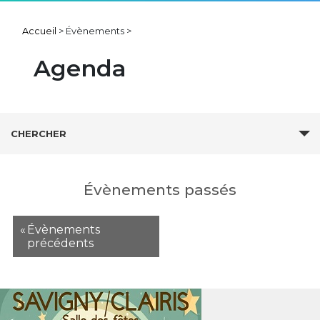
Accueil
>
Évènements
>
Agenda
Recherche
CHERCHER
et
navigation
de
Évènements passés
vues
Évènements
«
Évènements
précédents