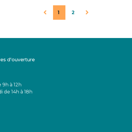
1
2
res d'ouverture
e 9h à 12h
i de 14h à 18h