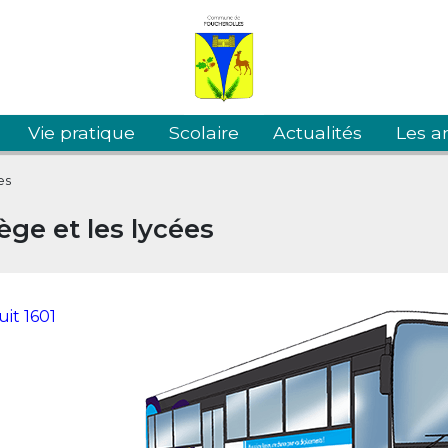
Vie pratique
Scolaire
Actualités
Les an
es
ège et les lycées
uit 1601